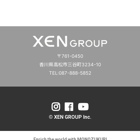
〒761-0450
香川県高松市三谷町3234-10
TEL:087-888-5852
© XEN GROUP Inc.
Enrich the world with MONOZUKURI