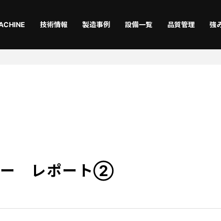
ACHINE
技術情報
製造事例
設備一覧
品質管理
強
切断
曲
Laser
Ben
仕上
機械
Coating
Asse
マー レポート②