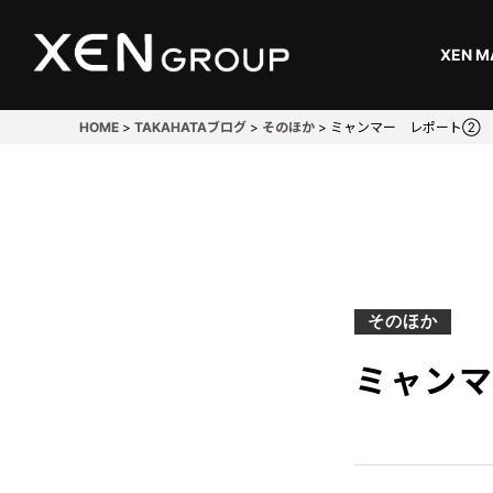
XEN M
HOME
>
TAKAHATAブログ
>
そのほか
>
ミャンマー レポート②
開発・設計
Design
溶接
そのほか
Welding
ミャン