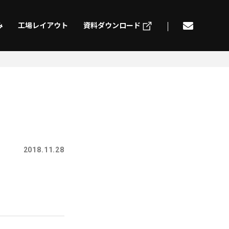
み
工場レイアウト
資料ダウンロード
げ
切削加工
ding
Machining
組立
電気配線
2018.11.28
mbly
Electric wiring