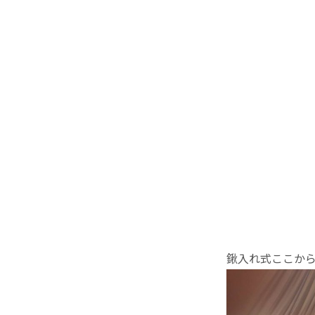
鍬入れ式ここか