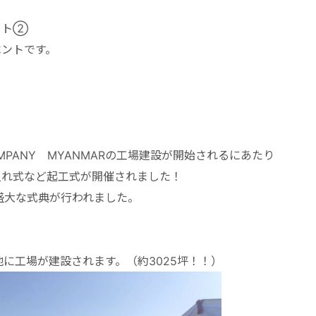
ート②
ベントです。
MPANY MYANMARの工場建設が開始されるにあたり
入れ式など起工式が開催されました！
盛大な式典が行われました。
敷地に工場が建設されます。（約3025坪！！）