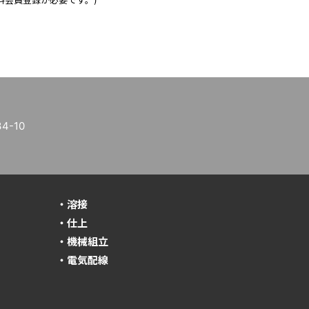
料会員登録が必要です。)
-10
・溶接
・仕上
・機械組立
・電気配線