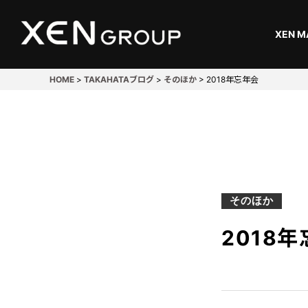
XEN M
HOME
>
TAKAHATAブログ
>
そのほか
>
2018年忘年会
開発・設計
Design
溶接
そのほか
Welding
2018