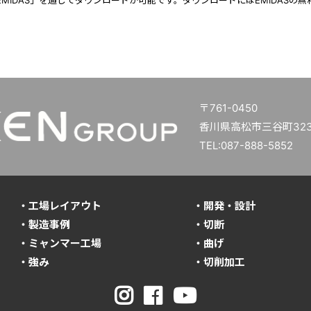
EMIDAS」を通じてダウンロードが可能です。ダウンロードにはEMIDASの無
〒761-0450
香川県高松市三谷町3234
TEL:087-888-5852
・工場レイアウト
・開発・設計
・製造事例
・切断
・ミャンマー工場
・曲げ
・強み
・切削加工