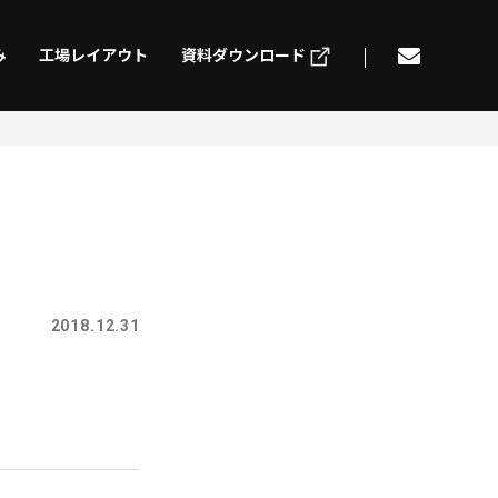
み
工場レイアウト
資料ダウンロード
げ
切削加工
ding
Machining
組立
電気配線
2018.12.31
mbly
Electric wiring