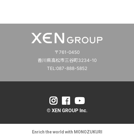
〒761-0450
香川県高松市三谷町3234-10
TEL:087-888-5852
© XEN GROUP Inc.
Enrich the world with MONOZUKURI