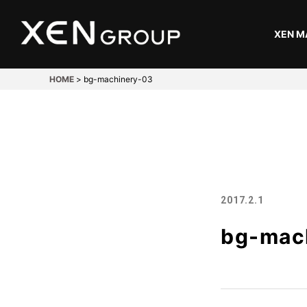
XEN M
HOME
>
bg-machinery-03
開発・設計
Design
溶接
2017.2.1
Welding
bg-mac