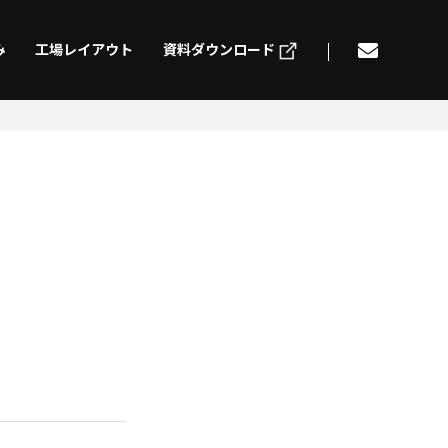
み
工場レイアウト
資料ダウンロード
げ
切削加工
ding
Machining
組立
電気配線
mbly
Electric wiring