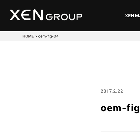
XEN M
HOME
>
oem-fig-04
開発・設計
Design
溶接
2017.2.22
Welding
oem-fi