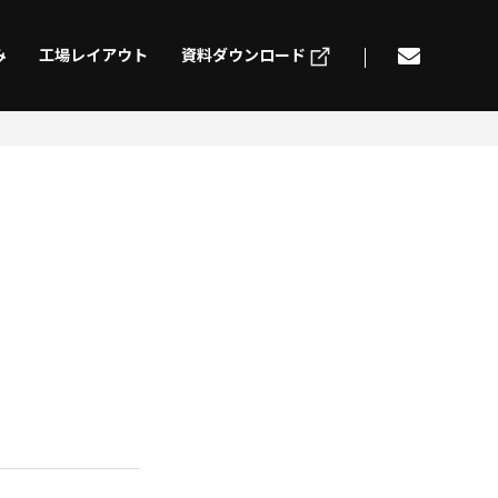
み
工場レイアウト
資料ダウンロード
げ
切削加工
ding
Machining
組立
電気配線
mbly
Electric wiring