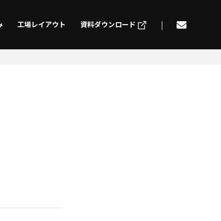
み
工場レイアウト
資料ダウンロード
げ
切削加工
ding
Machining
組立
電気配線
mbly
Electric wiring