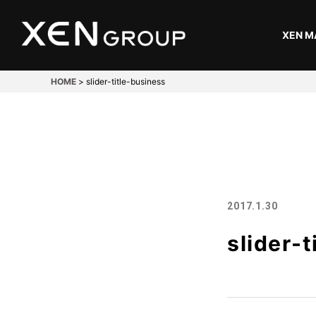
XEN M
HOME
>
slider-title-business
開発・設計
Design
溶接
2017.1.30
Welding
slider-