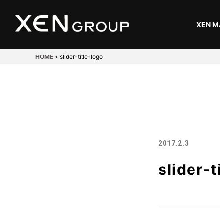
XEN M
HOME
>
slider-title-logo
開発・設計
Design
溶接
2017.2.3
Welding
slider-t