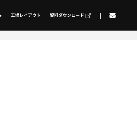
み
工場レイアウト
資料ダウンロード
げ
切削加工
ding
Machining
組立
電気配線
mbly
Electric wiring